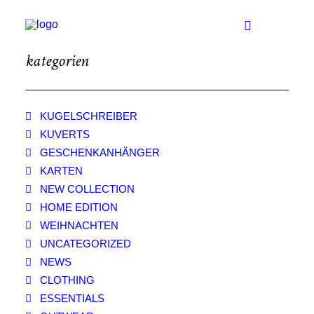
kategorien
// HOME EDITION //
ZUM SHOP
KUGELSCHREIBER
KUGELSCHREIBER
KUVERTS
GESCHENKANHÄNGER
KARTEN
KARTEN
GESCHENKANHÄNGER
NEW COLLECTION
KUVERTS
HOME EDITION
WEIHNACHTEN
UNCATEGORIZED
KUNDENSERVICE
NEWS
CLOTHING
MEIN KUNDENKONTO
ESSENTIALS